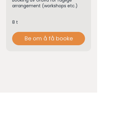
Booking av Gruva for faglige
arrangement (workshops etc.)
8 t
Be om å få booke
Arrangement (2t)
2 t