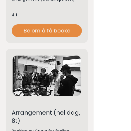
4 t
Be om å få booke
Arrangement (hel dag,
8t)