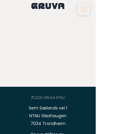
©2026 GRUVA NTNU
Sem Sælands vei 1
NTNU Gløshaugen
7034 Trondheim